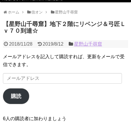
ホーム
信オン
星野山千尋窟
【星野山千尋窟】地下２階にリベンジ＆弓匠Ｌ
ｖ７０到達☆
2018/11/28
2019/8/12
星野山千尋窟
メールアドレスを記入して購読すれば、更新をメールで受
信できます。
メ
ー
ル
購読
ア
ド
レ
6人の購読者に加わりましょう
ス