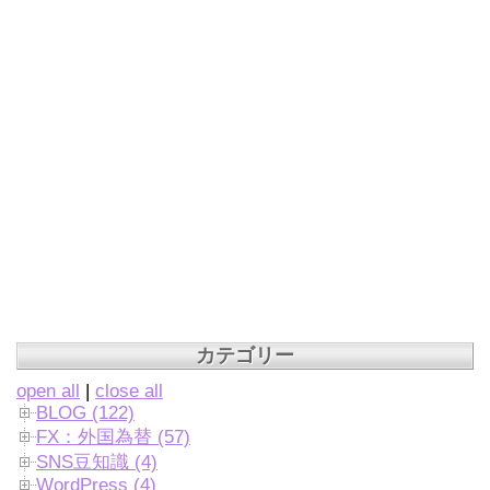
カテゴリー
open all
|
close all
BLOG (122)
FX：外国為替 (57)
SNS豆知識 (4)
WordPress (4)