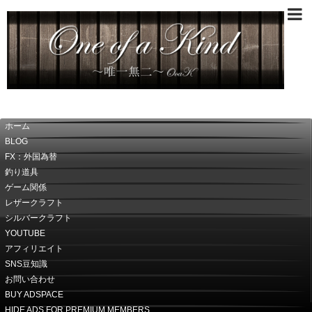
～唯一無二～OoaK
ホーム
BLOG
FX：外国為替
釣り道具
ゲーム関係
レザークラフト
シルバークラフト
YOUTUBE
アフィリエイト
SNS豆知識
お問い合わせ
BUY ADSPACE
HIDE ADS FOR PREMIUM MEMBERS