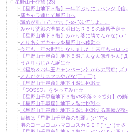
星野山千尋窟 (23)
【星野山地下５階】一年半ぶりにリベンジ【信オ
新キャラ連れて星野山へ
諦めが肝心でごわす(´-ω-`)次何しよ。。
みかり婆戦の準備＆明日はＲ６Ｓの練習予定☆
【星野山地下５階】みかり婆に勝てんがな(´ω｀*)
とりあえずキャラを星野山へ移動☆
今年も一年お世話になりました！来年もヨロシコです(
【星野山千尋窟】地下５階こんなん無理やん(´Д
うさ耳おじさん誕生☆
《福袋＆お年玉キャンペーン》からの愚痴(,,#ﾟДﾟ
とんだクリスマスやがな(￣ェ￣;)
【星野山千尋窟】地下４階に挑戦☆
『GOSSO』をやってみた☆
【星野山千尋窟地下３階VS不落々々提灯】の動画
【星野山千尋窟】地下２階に挑戦☆
《星野山千尋窟》地下３階に挑戦する準備が整っ
目標は『星野山千尋窟の制覇』(ง°`ﾛ°)ง
港のヨーコヨコハマヨコスカＧＥＴ(´･_･`)☆彡
【星野山千尋窟】地下２階にリベンジ＆弓匠Ｌｖ