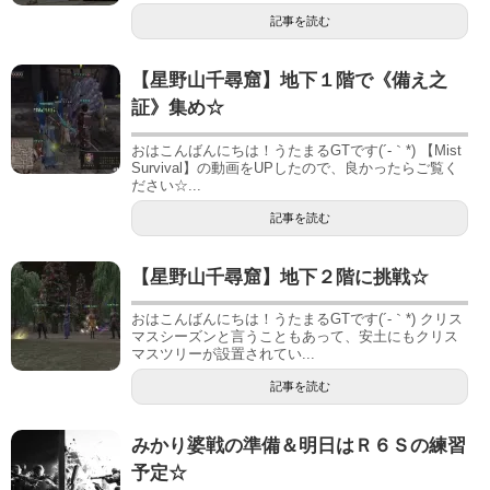
記事を読む
【星野山千尋窟】地下１階で《備え之
証》集め☆
おはこんばんにちは！うたまるGTです(´-｀*) 【Mist
Survival】の動画をUPしたので、良かったらご覧く
ださい☆...
記事を読む
【星野山千尋窟】地下２階に挑戦☆
おはこんばんにちは！うたまるGTです(´-｀*) クリス
マスシーズンと言うこともあって、安土にもクリス
マスツリーが設置されてい...
記事を読む
みかり婆戦の準備＆明日はＲ６Ｓの練習
予定☆