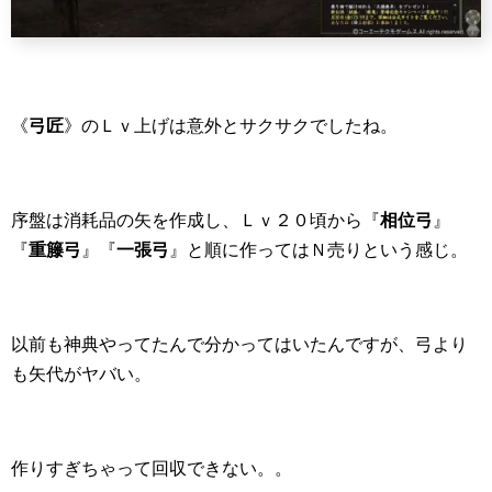
《
弓匠
》のＬｖ上げは意外とサクサクでしたね。
序盤は消耗品の矢を作成し、Ｌｖ２０頃から『
相位弓
』
『
重籐弓
』『
一張弓
』と順に作ってはＮ売りという感じ。
以前も神典やってたんで分かってはいたんですが、弓より
も矢代がヤバい。
作りすぎちゃって回収できない。。