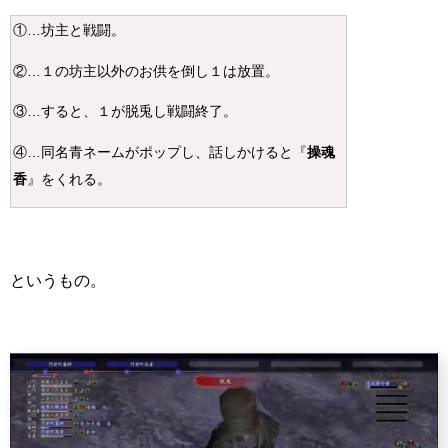
①…坊主と戦闘。
②…１の坊主以外のお供を倒し１は放置。
③…すると、１が脱兎し戦闘終了。
④…同名青ネームがポップし、話しかけると『
操魂
香
』をくれる。
というもの。