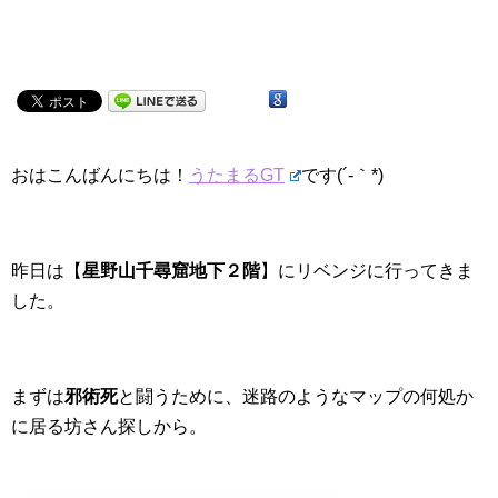
おはこんばんにちは！
うたまるGT
です(´-｀*)
昨日は【
星野山千尋窟地下２階
】にリベンジに行ってきま
した。
まずは
邪術死
と闘うために、迷路のようなマップの何処か
に居る坊さん探しから。