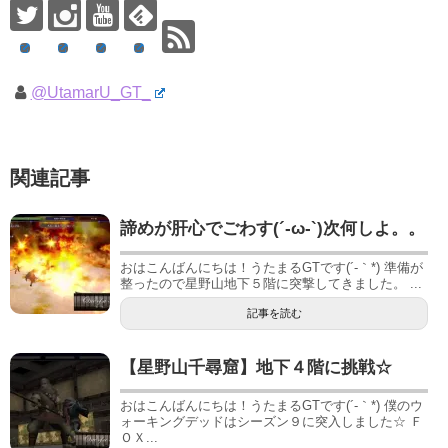
@UtamarU_GT_
関連記事
諦めが肝心でごわす(´-ω-`)次何しよ。。
おはこんばんにちは！うたまるGTです(´-｀*) 準備が
整ったので星野山地下５階に突撃してきました。 ...
記事を読む
【星野山千尋窟】地下４階に挑戦☆
おはこんばんにちは！うたまるGTです(´-｀*) 僕のウ
ォーキングデッドはシーズン９に突入しました☆ Ｆ
ＯＸ...