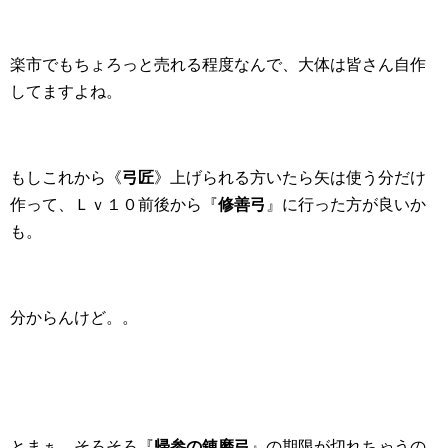
楽市でもちょろっと売れる程度なんで、大体は皆さん自作
してますよね。
もしこれから《
弓匠
》上げられる方いたら矢は使う分だけ
作って、Ｌｖ１０前後から『
修善弓
』に行った方が良いか
も。
分からんけど。。
とまぁ、そろそろ『
帰参の錬磨弓
』の期限が切れちゃうの