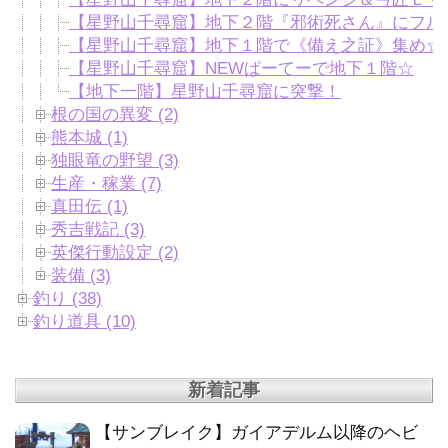
【星野山千尋窟】地下２階『邪術死さん』にフル
【星野山千尋窟】地下１階で《備え之証》集め☆
【星野山千尋窟】NEWぱーてーで地下１階☆
【地下一階】星野山千尋窟に突撃！
根の国の異変 (2)
熊本城 (1)
独眼竜の野望 (3)
生産・稼業 (7)
真田伝 (1)
秀吉戦記 (3)
英傑行動設定 (2)
装備 (3)
釣り (38)
釣り道具 (10)
新着記事
【サンブレイク】ガイアデルム以降のヘビ