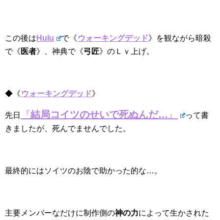
この後は
Hulu
で《
ウォーキングデッド
》を観ながら暗殺
で《
医者
》、神典で《
弓匠
》のＬｖ上げ。
◆《
ウォーキングデッド
》
『
結局コイツのせいで死ぬんだ…
』
先日
って書
きましたが、死んでませんでした。
最終的にはソイツのお陰で助かった的な…。
主要メンバーなだけに制作側の
神の力
によって生かされた