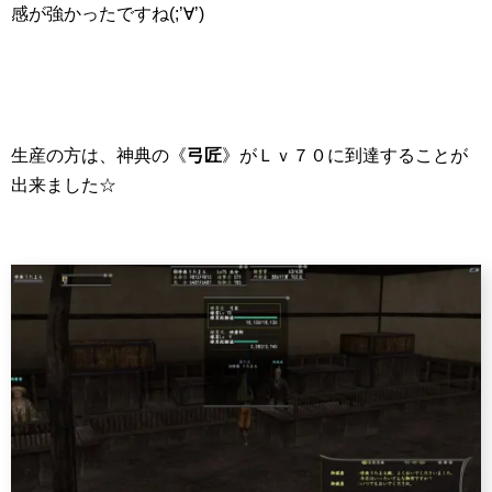
感が強かったですね(;’∀’)
生産の方は、神典の《
弓匠
》がＬｖ７０に到達することが
出来ました☆