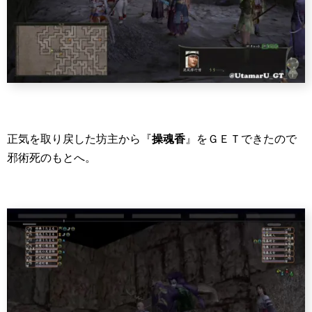
正気を取り戻した坊主から『
操魂香
』をＧＥＴできたので
邪術死のもとへ。