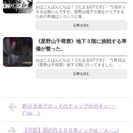
おはこんばんにちは！うたまるGTです(´-｀*) 信オン
ネタは無いんですが、星野山地下５階をクリアする
ための準備はシコシコと進...
記事を読む
《星野山千尋窟》地下３階に挑戦する準
備が整った。
おはこんばんにちは！うたまるGTです(´-｀*) 昨日は
《星野山千尋窟》地下２階に行ってきました。 ...
記事を読む
釣り大会でロッドのティップがポキッ･･･
(´;ω;｀)
【弓匠】昴の弓１００本ノックo(・`д・´｡)