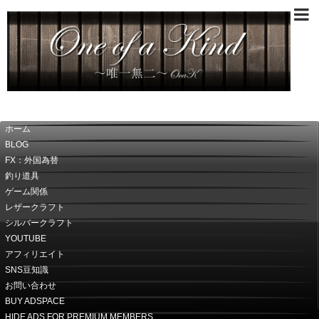
～唯一無二～OoaK
ホーム
BLOG
FX：外国為替
釣り道具
ゲーム関係
レザークラフト
シルバークラフト
YOUTUBE
アフィリエイト
SNS豆知識
お問い合わせ
BUY ADSPACE
HIDE ADS FOR PREMIUM MEMBERS