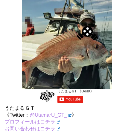
うたまるＧＴ
《Twitter：
@UtamarU_GT_
》
プロフィールはコチラ
お問い合わせはコチラ