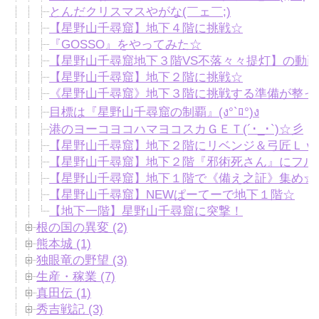
とんだクリスマスやがな(￣ェ￣;)
【星野山千尋窟】地下４階に挑戦☆
『GOSSO』をやってみた☆
【星野山千尋窟地下３階VS不落々々提灯】の動画
【星野山千尋窟】地下２階に挑戦☆
《星野山千尋窟》地下３階に挑戦する準備が整っ
目標は『星野山千尋窟の制覇』(ง°`ﾛ°)ง
港のヨーコヨコハマヨコスカＧＥＴ(´･_･`)☆彡
【星野山千尋窟】地下２階にリベンジ＆弓匠Ｌｖ
【星野山千尋窟】地下２階『邪術死さん』にフル
【星野山千尋窟】地下１階で《備え之証》集め☆
【星野山千尋窟】NEWぱーてーで地下１階☆
【地下一階】星野山千尋窟に突撃！
根の国の異変 (2)
熊本城 (1)
独眼竜の野望 (3)
生産・稼業 (7)
真田伝 (1)
秀吉戦記 (3)