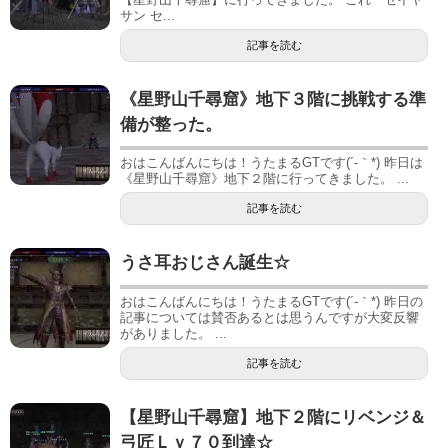
サン セ...
記事を読む
《星野山千尋窟》地下３階に挑戦する準
備が整った。
おはこんばんにちは！うたまるGTです(´-｀*) 昨日は
《星野山千尋窟》地下２階に行ってきました。 ...
記事を読む
うさ耳おじさん誕生☆
おはこんばんにちは！うたまるGTです(´-｀*) 昨日の
記事については賛否あるとは思うんですが大変反響
がありました。 ...
記事を読む
【星野山千尋窟】地下２階にリベンジ＆
弓匠Ｌｖ７０到達☆