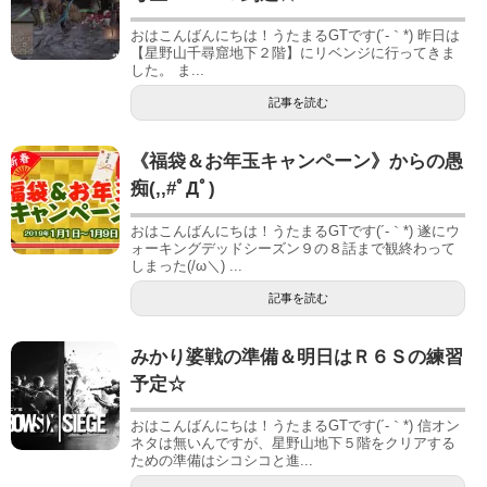
おはこんばんにちは！うたまるGTです(´-｀*) 昨日は
【星野山千尋窟地下２階】にリベンジに行ってきま
した。 ま...
記事を読む
《福袋＆お年玉キャンペーン》からの愚
痴(,,#ﾟДﾟ)
おはこんばんにちは！うたまるGTです(´-｀*) 遂にウ
ォーキングデッドシーズン９の８話まで観終わって
しまった(/ω＼) ...
記事を読む
みかり婆戦の準備＆明日はＲ６Ｓの練習
予定☆
おはこんばんにちは！うたまるGTです(´-｀*) 信オン
ネタは無いんですが、星野山地下５階をクリアする
ための準備はシコシコと進...