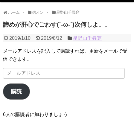
ホーム
信オン
星野山千尋窟
諦めが肝心でごわす(´-ω-`)次何しよ。。
2019/1/10
2019/8/12
星野山千尋窟
メールアドレスを記入して購読すれば、更新をメールで受
信できます。
メ
ー
ル
購読
ア
ド
レ
6人の購読者に加わりましょう
ス