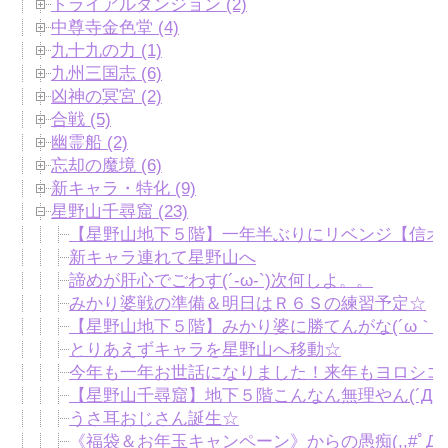
トライアルダンジョン (2)
中尊寺金色堂 (4)
九十九の力 (1)
九州三国志 (6)
凶神の冥宮 (2)
合戦 (5)
幽霊船 (2)
忘却の魔境 (6)
新キャラ・特化 (9)
星野山千尋窟 (23)
【星野山地下５階】一年半ぶりにリベンジ【信オ
新キャラ連れて星野山へ
諦めが肝心でごわす(´-ω-`)次何しよ。。
みかり婆戦の準備＆明日はＲ６Ｓの練習予定☆
【星野山地下５階】みかり婆に勝てんがな(´ω｀*)
とりあえずキャラを星野山へ移動☆
今年も一年お世話になりました！来年もヨロシコです(
【星野山千尋窟】地下５階こんなん無理やん(´Д
うさ耳おじさん誕生☆
《福袋＆お年玉キャンペーン》からの愚痴(,,#ﾟДﾟ