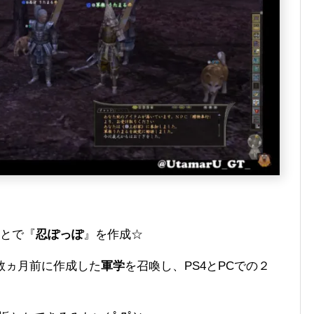
ことで『
忍ぽっぽ
』を作成☆
数ヵ月前に作成した
軍学
を召喚し、PS4とPCでの２