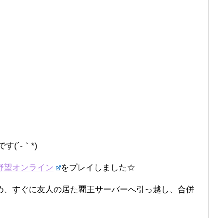
です(´-｀*)
野望オンライン
をプレイしました☆
め、すぐに友人の居た覇王サーバーへ引っ越し、合併
。