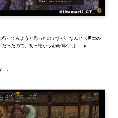
に行ってみようと思ったのですが、なんと《
勇士の
ったので、初っ端から企画倒れ＼(||_ _)/
な。。