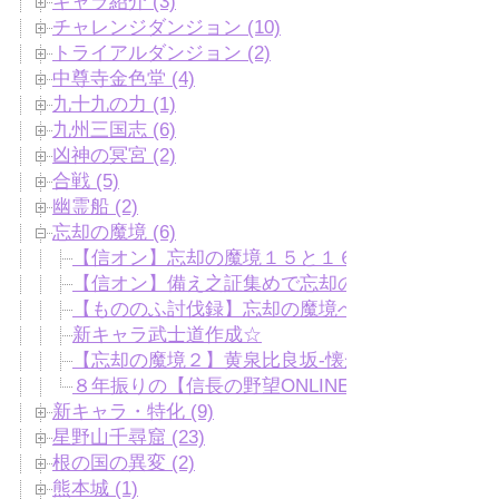
キャラ紹介 (3)
チャレンジダンジョン (10)
トライアルダンジョン (2)
中尊寺金色堂 (4)
九十九の力 (1)
九州三国志 (6)
凶神の冥宮 (2)
合戦 (5)
幽霊船 (2)
忘却の魔境 (6)
【信オン】忘却の魔境１５と１６
【信オン】備え之証集めで忘却の魔境へ
【もののふ討伐録】忘却の魔境へ☆
新キャラ武士道作成☆
【忘却の魔境２】黄泉比良坂-懐かしの面々との闘
８年振りの【信長の野望ONLINE】
新キャラ・特化 (9)
星野山千尋窟 (23)
根の国の異変 (2)
熊本城 (1)