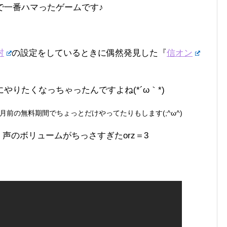
で一番ハマったゲームです♪
村
の設定をしているときに偶然発見した『
信オン
りたくなっちゃったんですよね(*´ω｀*)
前の無料期間でちょっとだけやってたりもします(;^ω^)
が、声のボリュームがちっさすぎたorz＝3