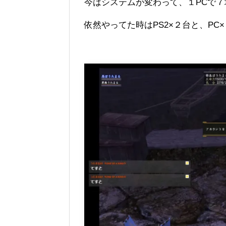
今はシステムが変わって、１PCで７垢と
依然やってた時はPS2×２台と、PC