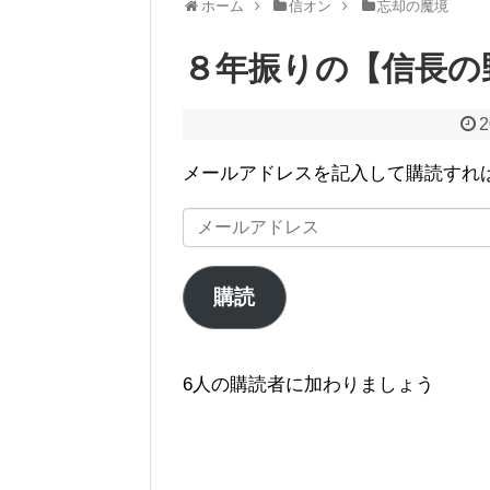
ホーム
信オン
忘却の魔境
８年振りの【信長の野
2
メールアドレスを記入して購読すれ
メ
ー
ル
購読
ア
ド
レ
6人の購読者に加わりましょう
ス