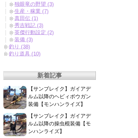
独眼竜の野望 (3)
生産・稼業 (7)
真田伝 (1)
秀吉戦記 (3)
英傑行動設定 (2)
装備 (3)
釣り (38)
釣り道具 (10)
新着記事
【サンブレイク】ガイアデ
ルム以降のヘビィボウガン
装備【モンハンライズ】
【サンブレイク】ガイアデ
ルム以降の操虫棍装備【モ
ンハンライズ】