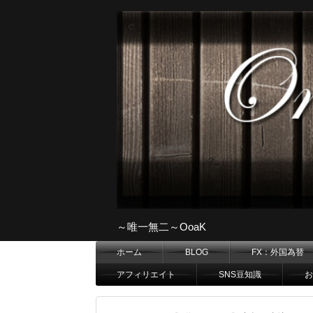
～唯一無二～OoaK
ホーム
BLOG
FX：外国為替
アフィリエイト
SNS豆知識
お