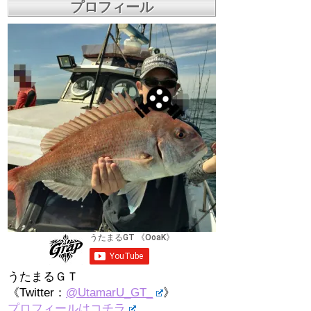
プロフィール
うたまるＧＴ
《Twitter：
@UtamarU_GT_
》
プロフィールはコチラ