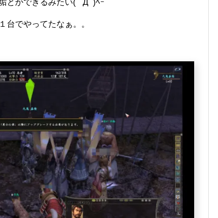
かできるみたい( ﾟДﾟ)ﾍｰ
×１台でやってたなぁ。。