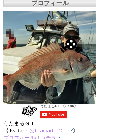
プロフィール
うたまるＧＴ
《Twitter：
@UtamarU_GT_
》
プロフィールはコチラ