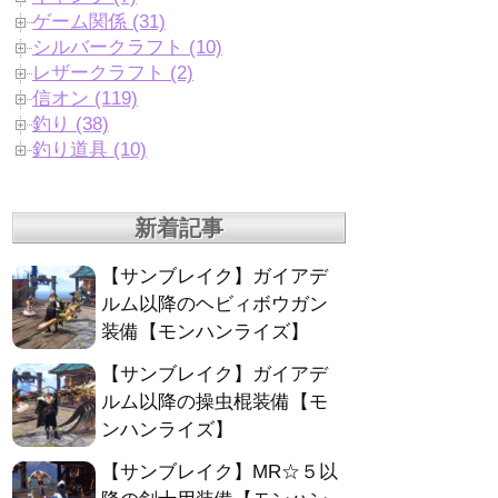
ゲーム関係 (31)
シルバークラフト (10)
レザークラフト (2)
信オン (119)
釣り (38)
釣り道具 (10)
新着記事
【サンブレイク】ガイアデ
ルム以降のヘビィボウガン
装備【モンハンライズ】
【サンブレイク】ガイアデ
ルム以降の操虫棍装備【モ
ンハンライズ】
【サンブレイク】MR☆５以