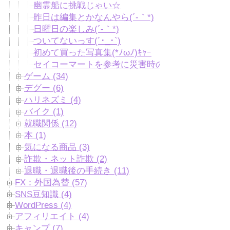
幽霊船に挑戦じゃい☆
昨日は編集とかなんやら(´-｀*)
日曜日の楽しみ(´-｀*)
ついてないっす(´･_･`)
初めて買った写真集(*ﾉωﾉ)ｷｬｰ
セイコーマートを参考に災害時の準備の見直し【
ゲーム (34)
デグー (6)
ハリネズミ (4)
バイク (1)
就職関係 (12)
本 (1)
気になる商品 (3)
詐欺・ネット詐欺 (2)
退職・退職後の手続き (11)
FX：外国為替 (57)
SNS豆知識 (4)
WordPress (4)
アフィリエイト (4)
キャンプ (7)