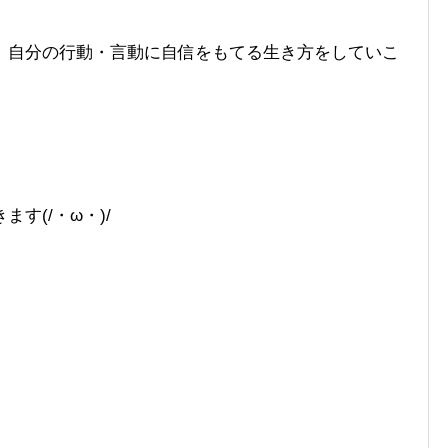
、自分の行動・言動に自信をもてる生き方をしていこ
す(/・ω・)/