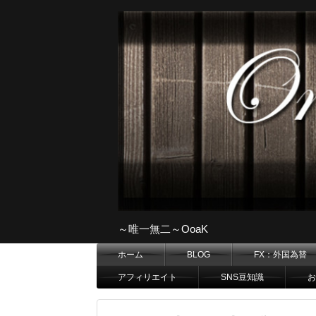
～唯一無二～OoaK
ホーム
BLOG
FX：外国為替
アフィリエイト
SNS豆知識
お