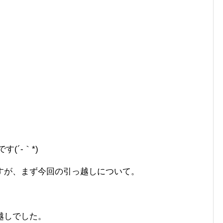
です(´-｀*)
すが、まず今回の引っ越しについて。
越しでした。