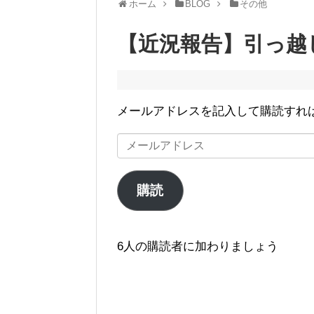
ホーム
BLOG
その他
【近況報告】引っ越
メールアドレスを記入して購読すれ
メ
ー
ル
購読
ア
ド
レ
6人の購読者に加わりましょう
ス