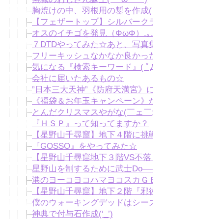
胸焼けの中、羽根用の鏨を作成(｀・ω・´)
【フェザートップ】シルバークラフトはじめました(*
オスのイチゴを発見（ΦωΦ）.｡.:*☆
７DTDやってみた☆あと、写真集届きやした(´-｀*
フリーキッシュなかなか良かった☆ＦＸはフルボッコ( ´
気になる『検索キーワード』( ﾟДﾟ)
会社に届いたあるもの☆
”日本三大天神”《防府天満宮》にお参り☆
《福袋＆お年玉キャンペーン》からの愚痴(,,#ﾟДﾟ
とんだクリスマスやがな(￣ェ￣;)
『ＨＳＰ』って知ってますか？
【星野山千尋窟】地下４階に挑戦☆
『GOSSO』をやってみた☆
【星野山千尋窟地下３階VS不落々々提灯】の動画
星野山を制するために武士Do—–(`･ω･´)
港のヨーコヨコハマヨコスカＧＥＴ(´･_･`)☆彡
【星野山千尋窟】地下２階『邪術死さん』にフル
僕のウォーキングデッドはシーズン６に突入☆
神典で付与石作成(‘_’)