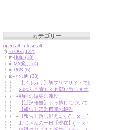
カテゴリー
open all
|
close all
BLOG (122)
Hulu (10)
MY癒し (4)
R6S (5)
その他 (33)
【メルカリ】初フリマサイトで出品に挑戦！
2020年も宜しくお願い致します
動画の編集に難攻
【近況報告】引っ越しについて
【報告】活動再開の報告
【報告】暫し消えます(´・ω・｀)
おじさんの一日【現在】(´・ω・)
無職のおじさん誕生(´・ω・｀)