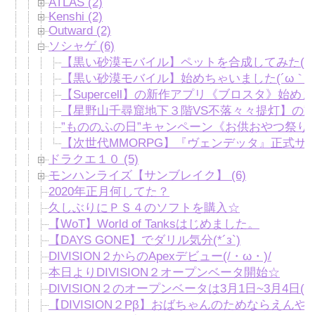
ATLAS (2)
Kenshi (2)
Outward (2)
ソシャゲ (6)
【黒い砂漠モバイル】ペットを合成してみた(/・
【黒い砂漠モバイル】始めちゃいました(´ω｀*)
【Supercell】の新作アプリ《ブロスタ》始め
【星野山千尋窟地下３階VS不落々々提灯】の動
”もののふの日”キャンペーン《お供おやつ祭り
【次世代MMORPG】『ヴェンデッタ』正式サ
ドラクエ１０ (5)
モンハンライズ【サンブレイク】 (6)
2020年正月何してた？
久しぶりにＰＳ４のソフトを購入☆
【WoT】World of Tanksはじめました。
【DAYS GONE】でダリル気分(*´з`)
DIVISION２からのApexデビュー(/・ω・)/
本日よりDIVISION２オープンベータ開始☆
DIVISION２のオープンベータは3月1日~3月4日(/・
【DIVISION２Pβ】おばちゃんのためならえんや