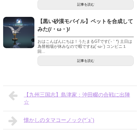
記事を読む
【黒い砂漠モバイル】ペットを合成して
みた(/・ω・)/
おはこんばんにちは！うたまるGTです(´-｀*) 土日は
為替相場が休みなので暇ですね(´-ω-`) コンビニ１
回...
記事を読む
【九州三国志】島津家：沖田畷の合戦に出陣
☆
懐かしのタマコーノック(*´з`)