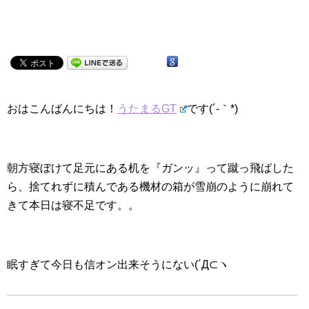
おはこんばんにちは！
うたまるGT
です(´-｀*)
朝方寝ぼけて足元にある机を『ガンッ』って蹴っ飛ばした
ら、捨てれずに積んである機材の箱が雪崩のように崩れて
きて本日は寝不足です。。
眠すぎて今日も信オン出来そうにない(´Д⊂ヽ