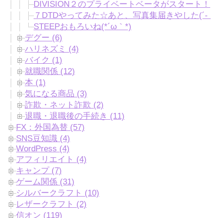
DIVISION２のプライベートベータがスタート！
７DTDやってみた☆あと、写真集届きやした(´-｀*
STEEPおもろいね(*´ω｀*)
デグー (6)
ハリネズミ (4)
バイク (1)
就職関係 (12)
本 (1)
気になる商品 (3)
詐欺・ネット詐欺 (2)
退職・退職後の手続き (11)
FX：外国為替 (57)
SNS豆知識 (4)
WordPress (4)
アフィリエイト (4)
キャンプ (7)
ゲーム関係 (31)
シルバークラフト (10)
レザークラフト (2)
信オン (119)