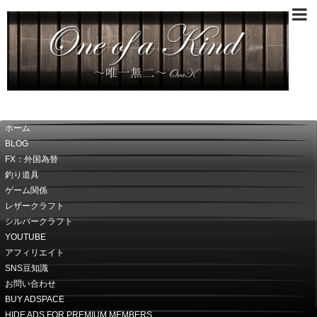
～唯一無二～OoaK
ホーム
BLOG
FX：外国為替
釣り道具
ゲーム関係
レザークラフト
シルバークラフト
YOUTUBE
アフィリエイト
SNS豆知識
お問い合わせ
BUY ADSPACE
HIDE ADS FOR PREMIUM MEMBERS