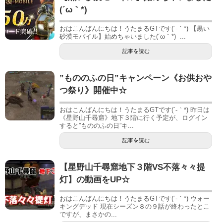
(´ω｀*)
おはこんばんにちは！うたまるGTです(´-｀*) 【黒い
砂漠モバイル】始めちゃいました(´ω｀*) ...
記事を読む
”もののふの日”キャンペーン《お供おや
つ祭り》開催中☆
おはこんばんにちは！うたまるGTです(´-｀*) 昨日は
《星野山千尋窟》地下３階に行く予定が、ログイン
すると”もののふの日”キ...
記事を読む
【星野山千尋窟地下３階VS不落々々提
灯】の動画をUP☆
おはこんばんにちは！うたまるGTです(´-｀*) ウォー
キングデッド 現在シーズン８の９話が終わったとこ
ですが、まさかの...