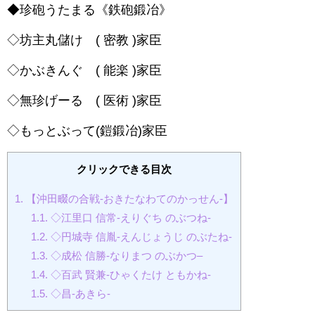
◆珍砲うたまる《鉄砲鍛冶》
◇坊主丸儲け ( 密教 )家臣
◇かぶきんぐ ( 能楽 )家臣
◇無珍げーる ( 医術 )家臣
◇もっとぶって(鎧鍛冶)家臣
クリックできる目次
1.
【沖田畷の合戦-おきたなわてのかっせん-】
1.1.
◇江里口 信常-えりぐち のぶつね-
1.2.
◇円城寺 信胤-えんじょうじ のぶたね-
1.3.
◇成松 信勝-なりまつ のぶかつ–
1.4.
◇百武 賢兼-ひゃくたけ ともかね-
1.5.
◇昌-あきら-