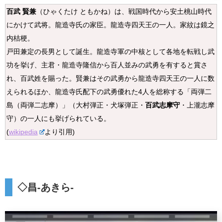
百武 賢兼
（ひゃくたけ ともかね）は、戦国時代から安土桃山時代
にかけて武将。龍造寺氏の家臣。龍造寺四天王の一人。家紋は鏡之
内桔梗。
戸田兼定の長男として誕生。龍造寺軍の中核として各地を転戦し武
功を挙げ、主君・龍造寺隆信から百人並みの武勇を有すると賞さ
れ、百武姓を賜った。賢兼はその武勇から龍造寺四天王の一人に数
えられるほか、龍造寺氏配下の武勇優れた4人を総称する「両弾二
島（両弾二志摩）」（大村弾正・犬塚弾正・
百武志摩守
・上瀧志摩
守）の一人にも挙げられている。
(
wikipedia
より引用)
◇昌-あきら-