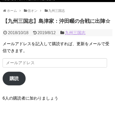
ホーム
信オン
九州三国志
【九州三国志】島津家：沖田畷の合戦に出陣☆
2018/10/18
2019/8/12
九州三国志
メールアドレスを記入して購読すれば、更新をメールで受
信できます。
メ
ー
ル
購読
ア
ド
レ
6人の購読者に加わりましょう
ス