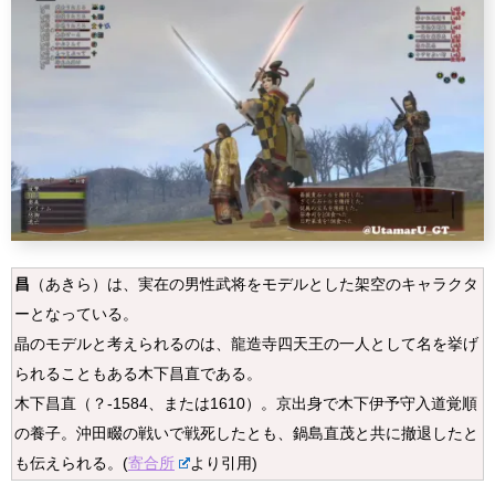
昌
（あきら）は、実在の男性武将をモデルとした架空のキャラクタ
ーとなっている。
晶のモデルと考えられるのは、龍造寺四天王の一人として名を挙げ
られることもある木下昌直である。
木下昌直（？-1584、または1610）。京出身で木下伊予守入道覚順
の養子。沖田畷の戦いで戦死したとも、鍋島直茂と共に撤退したと
も伝えられる。(
寄合所
より引用)