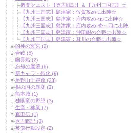
週間クエスト【秀吉戦記】＆【九州三国志】☆
【九州三国志】島津家：佐賀攻めに出陣☆
【九州三国志】島津家：府内攻め-伍に出陣☆
【九州三国志】島津家：府内攻め-壱～四に出陣
【九州三国志】島津家：沖田畷の合戦に出陣☆
【九州三国志】島津家：耳川の合戦に出陣☆
凶神の冥宮 (2)
合戦 (5)
幽霊船 (2)
忘却の魔境 (6)
新キャラ・特化 (9)
星野山千尋窟 (23)
根の国の異変 (2)
熊本城 (1)
独眼竜の野望 (3)
生産・稼業 (7)
真田伝 (1)
秀吉戦記 (3)
英傑行動設定 (2)