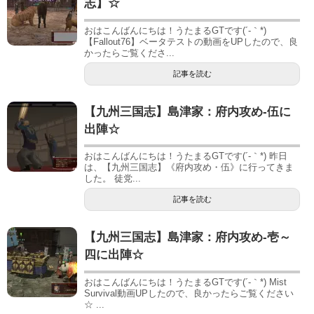
志】☆
おはこんばんにちは！うたまるGTです(´-｀*)
【Fallout76】ベータテストの動画をUPしたので、良
かったらご覧くださ...
記事を読む
【九州三国志】島津家：府内攻め-伍に
出陣☆
おはこんばんにちは！うたまるGTです(´-｀*) 昨日
は、【九州三国志】《府内攻め・伍》に行ってきま
した。 徒党...
記事を読む
【九州三国志】島津家：府内攻め-壱～
四に出陣☆
おはこんばんにちは！うたまるGTです(´-｀*) Mist
Survival動画UPしたので、良かったらご覧ください
☆ ...