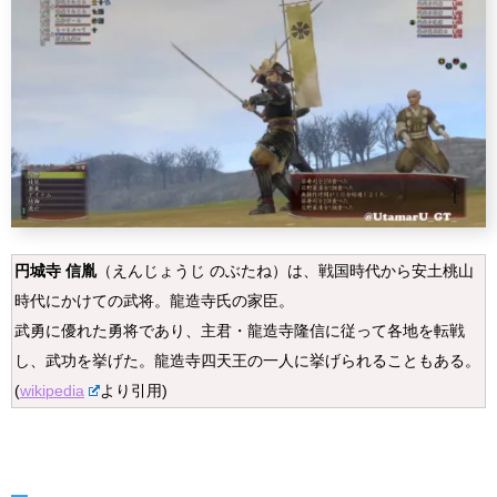
円城寺 信胤
（えんじょうじ のぶたね）は、戦国時代から安土桃山
時代にかけての武将。龍造寺氏の家臣。
武勇に優れた勇将であり、主君・龍造寺隆信に従って各地を転戦
し、武功を挙げた。龍造寺四天王の一人に挙げられることもある。
(
wikipedia
より引用)