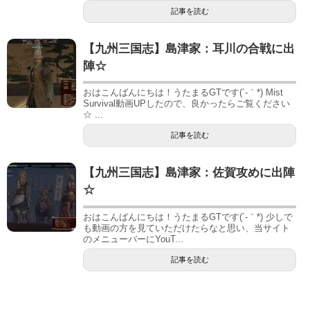
記事を読む
【九州三国志】島津家：耳川の合戦に出
陣☆
おはこんばんにちは！うたまるGTです(´-｀*) Mist
Survival動画UPしたので、良かったらご覧ください
☆ ...
記事を読む
【九州三国志】島津家：佐賀攻めに出陣
☆
おはこんばんにちは！うたまるGTです(´-｀*) 少しで
も動画の方を見ていただけたらなと思い、当サイト
のメニューバーにYouT...
記事を読む