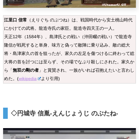
江里口 信常
（えりぐち のぶつね）は、戦国時代から安土桃山時代
にかけての武将。龍造寺氏の家臣。龍造寺四天王の一人。
天正12年（1584年）、島津氏との戦い（沖田畷の戦い）で龍造寺
隆信が戦死すると単身、味方と偽って敵陣に乗り込み、敵の総大
将・島津家久の首を狙ったが、家久の左足を傷つけるに終わって総
大将の首を討つには至らず、その場でなぶり殺しにされた。家久か
ら「
無双の剛の者
」と賞賛され、一族がいれば召抱えたいと言わし
めた。(
wikipedia
より引用)
◇
円城寺 信胤
-えんじょうじ のぶたね-