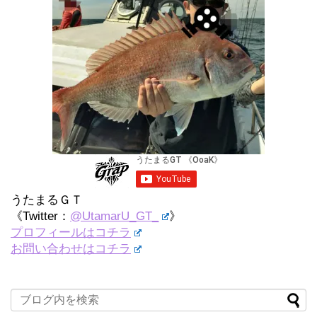
うたまるＧＴ
《Twitter：
@UtamarU_GT_
》
プロフィールはコチラ
お問い合わせはコチラ