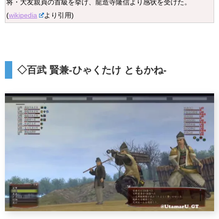
将・大友親貞の首級を挙げ、龍造寺隆信より感状を受けた。
(
wikipedia
より引用)
◇
百武 賢兼
-ひゃくたけ ともかね-