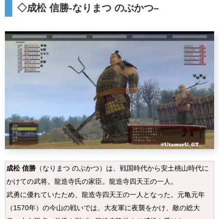
◇
成松 信勝
-なりまつ のぶかつ
–
成松 信勝
（なりまつ のぶかつ）は、戦国時代から安土桃山時代に
かけての武将。龍造寺氏の家臣。龍造寺四天王の一人。
武勇に優れていたため、龍造寺四天王の一人となった。元亀元年
（1570年）の今山の戦いでは、大友軍に夜襲をかけ、敵の総大