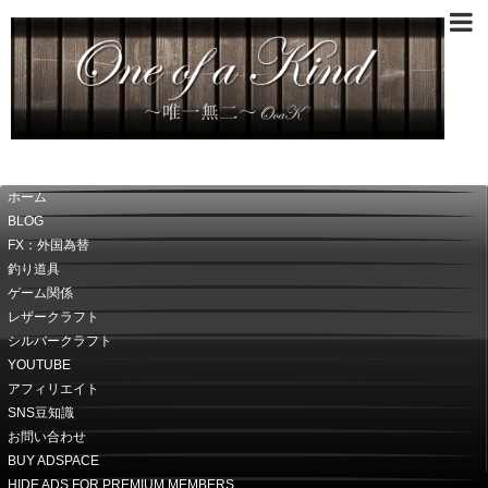
～唯一無二～OoaK
ホーム
BLOG
FX：外国為替
釣り道具
ゲーム関係
レザークラフト
シルバークラフト
YOUTUBE
アフィリエイト
SNS豆知識
お問い合わせ
BUY ADSPACE
HIDE ADS FOR PREMIUM MEMBERS