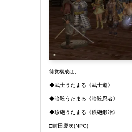
徒党構成は、
◆武士うたまる《武士道》
◆暗殺うたまる《暗殺忍者》
◆珍砲うたまる《鉄砲鍛冶》
□前田慶次(NPC)