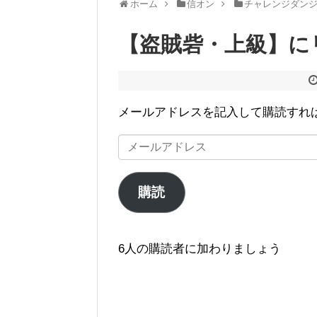
ホーム
信オン
チャレンジダン
【盗賊砦・上級】にリベ
メールアドレスを記入して購読すれ
メ
ー
ル
購読
ア
ド
レ
6人の購読者に加わりましょう
ス