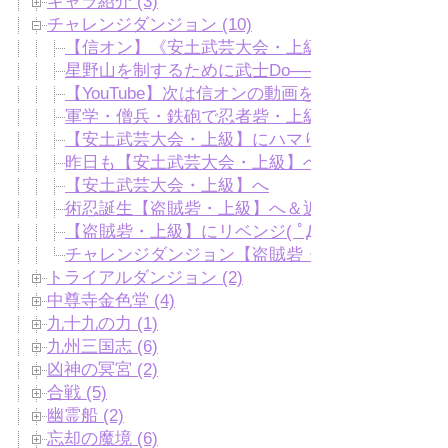
キャラ紹介 (3)
チャレンジダンジョン (10)
【信オン】《安土武芸大会・上級》柳生宗厳＆羽
星野山を制するために武士Do—–(`･ω･´)
【YouTube】次は信オンの動画を出そうかと
軍学・僧兵・鉄砲で忍者砦・上級☆
【安土武芸大会・上級】にハマり中(*´ω｀*)
昨日も【安土武芸大会・上級】へ
【安土武芸大会・上級】へ
術忍誕生【盗賊砦・上級】へ＆近所の堤防でエサ
【盗賊砦・上級】にリベンジ( ﾟДﾟ)
チャレンジダンジョン【盗賊砦・上級】に挑戦！
トライアルダンジョン (2)
中尊寺金色堂 (4)
九十九の力 (1)
九州三国志 (6)
凶神の冥宮 (2)
合戦 (5)
幽霊船 (2)
忘却の魔境 (6)