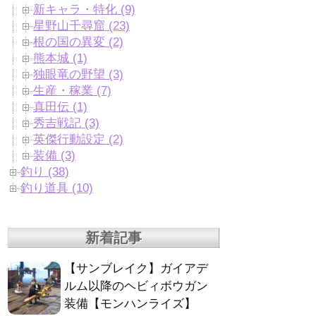
新キャラ・特化 (9)
星野山千尋窟 (23)
根の国の異変 (2)
熊本城 (1)
独眼竜の野望 (3)
生産・稼業 (7)
真田伝 (1)
秀吉戦記 (3)
英傑行動設定 (2)
装備 (3)
釣り (38)
釣り道具 (10)
新着記事
【サンブレイク】ガイアデ
ルム以降のヘビィボウガン
装備【モンハンライズ】