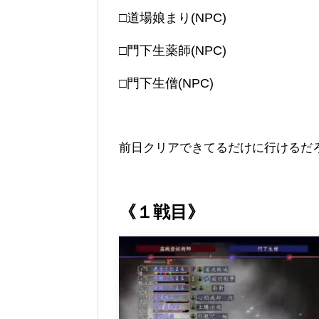
□道場娘まり(NPC)
□門下生薬師(NPC)
□門下生僧(NPC)
前日クリアできてるだけに行けるだ
《１戦目》