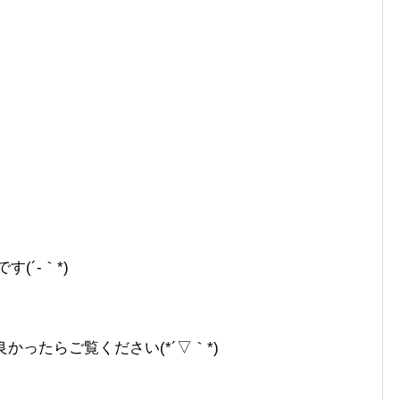
です(´-｀*)
ので良かったらご覧ください(*´▽｀*)