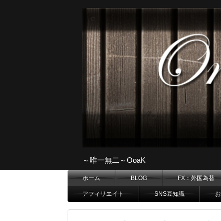
～唯一無二～OoaK
ホーム
BLOG
FX：外国為替
アフィリエイト
SNS豆知識
お