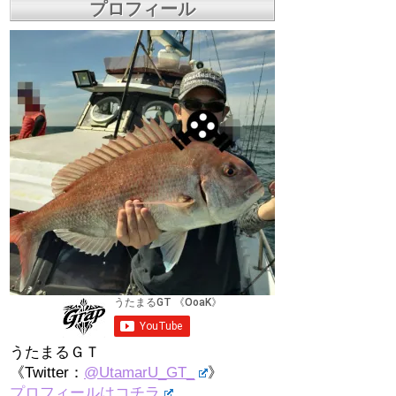
プロフィール
うたまるＧＴ
《Twitter：
@UtamarU_GT_
》
プロフィールはコチラ