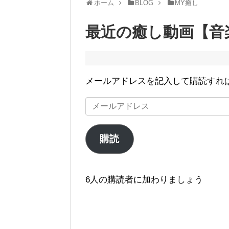
ホーム
BLOG
MY癒し
最近の癒し動画【音
メールアドレスを記入して購読すれ
メ
ー
ル
購読
ア
ド
レ
6人の購読者に加わりましょう
ス