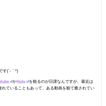
です(´-｀*)
utube
か
Hulu
を観るのが日課なんですが、最近は
疲れていることもあって、ある動画を観て癒されてい