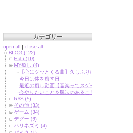
カテゴリー
open all
|
close all
BLOG (122)
Hulu (10)
MY癒し (4)
【心にグッとくる曲】久しぶりに聴いたけどやっ
今日は体を癒す日
最近の癒し動画【音楽ってスゲーな】
今やりたいこと＆興味のあること
R6S (5)
その他 (33)
ゲーム (34)
デグー (6)
ハリネズミ (4)
バイク (1)