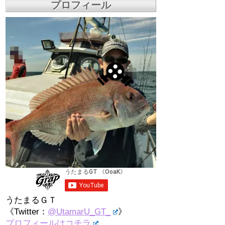
プロフィール
うたまるＧＴ
《Twitter：
@UtamarU_GT_
》
プロフィールはコチラ