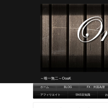
～唯一無二～OoaK
ホーム
BLOG
FX：外国為替
アフィリエイト
SNS豆知識
お