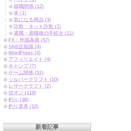
就職関係 (12)
本 (1)
気になる商品 (3)
詐欺・ネット詐欺 (2)
退職・退職後の手続き (11)
FX：外国為替 (57)
SNS豆知識 (4)
WordPress (4)
アフィリエイト (4)
キャンプ (7)
ゲーム関係 (31)
シルバークラフト (10)
レザークラフト (2)
信オン (119)
釣り (38)
釣り道具 (10)
新着記事