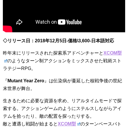
◇リリース日：2018年12月5日-価格\3,600-日本語対応
昨年末にリリースされた探索系アドベンチャーと
XCOM型
のようなターン制アクションをミックスさせた戦術スト
ラテジーRPG。
『
Mutant Year Zero
』は伝染病が蔓延した核戦争後の世紀
末世界が舞台。
生きるために必要な資源を求め、リアルタイムモードで探
索する。アクションゲームのようにステルスしながらアイ
テムを拾ったり、敵の配置を探ったりする。
敵と遭遇し戦闘が始まると
XCOM型
のターンベースバト