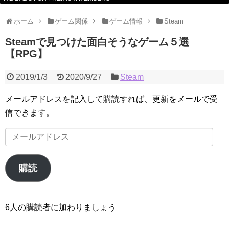
ホーム
ゲーム関係
ゲーム情報
Steam
Steamで見つけた面白そうなゲーム５選
【RPG】
2019/1/3
2020/9/27
Steam
メールアドレスを記入して購読すれば、更新をメールで受
信できます。
メ
ー
ル
購読
ア
ド
レ
6人の購読者に加わりましょう
ス