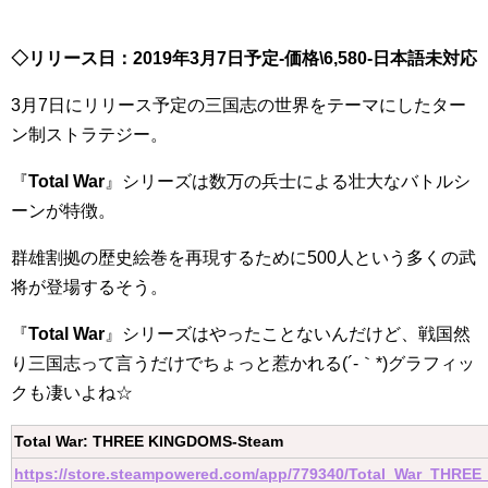
◇リリース日：2019年3月7日予定-価格\6,580-日本語未対応
3月7日にリリース予定の三国志の世界をテーマにしたター
ン制ストラテジー。
『
Total War
』シリーズは数万の兵士による壮大なバトルシ
ーンが特徴。
群雄割拠の歴史絵巻を再現するために500人という多くの武
将が登場するそう。
『
Total War
』シリーズはやったことないんだけど、戦国然
り三国志って言うだけでちょっと惹かれる(´-｀*)グラフィッ
クも凄いよね☆
Total War: THREE KINGDOMS-Steam
https://store.steampowered.com/app/779340/Total_War_THRE