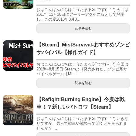
おはこんばんにちは！うたまるGTです(´-｀*) 今回は
2017年11月30日にアーリーアクセス版として登場
し、この度2018年8月3...
記事を読む
【Steam】MistSurvival-おすすめゾンビ
サバイバル【操作ガイド】
おはこんばんにちは！うたまるGTです(´-｀*) 今回は
2018年8月15日 Steamより発売された、ゾンビ系サ
バイバルゲーム【Mi...
記事を読む
【Refight:Burning Engine】今度は戦
車！？新しいバトロワ【Steam】
おはこんばんにちは！うたまるGTです(´-｀*) いきな
りですが、男って戦車や戦艦って聞くとそそられま
せんか？ ...