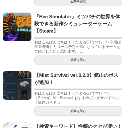
記事を読む
『Bee Simulator』ミツバチの世界を体
験できる新作シミュレーターゲーム
【Steam】
おはこんばんにちは！うたまるGTです(´-｀*) 今回は
2019年春にリリース予定の気になっているゲームを
ご紹介したいと思います。 ...
記事を読む
【Mist Survival ver.0.2.0】鉱山のボス
が追加！
おはこんばんにちは！うたまるGTです(´-｀*)
【Steam】MistSurvival-おすすめゾンビサバイバル
【操作ガイド...
記事を読む
【検索キーワード】性癖のクセが凄い！