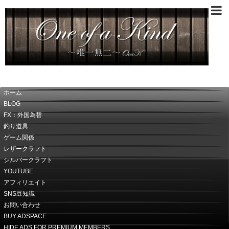
～唯一無二～OoaK
ホーム
BLOG
FX：外国為替
釣り道具
ゲーム関係
レザークラフト
シルバークラフト
YOUTUBE
アフィリエイト
SNS豆知識
お問い合わせ
BUY ADSPACE
HIDE ADS FOR PREMIUM MEMBERS