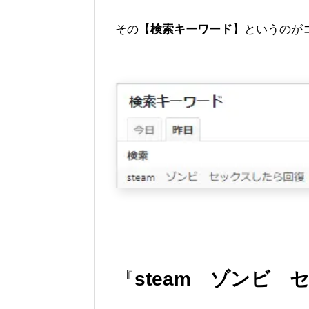
その【
検索キーワード
】というのがコ
『
steam ゾンビ