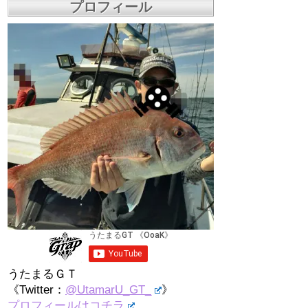
プロフィール
うたまるＧＴ
《Twitter：
@UtamarU_GT_
》
プロフィールはコチラ