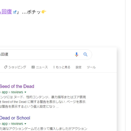
ら回復
』…
ポチッ