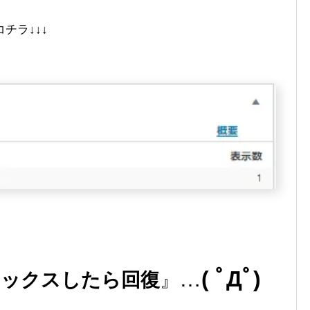
チラ↓↓↓
…
( ﾟДﾟ)
 セックスしたら回復
』