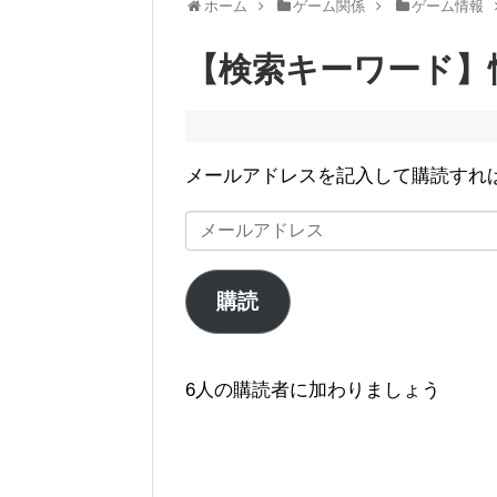
ホーム
ゲーム関係
ゲーム情報
【検索キーワード】
メールアドレスを記入して購読すれ
メ
ー
ル
購読
ア
ド
レ
6人の購読者に加わりましょう
ス