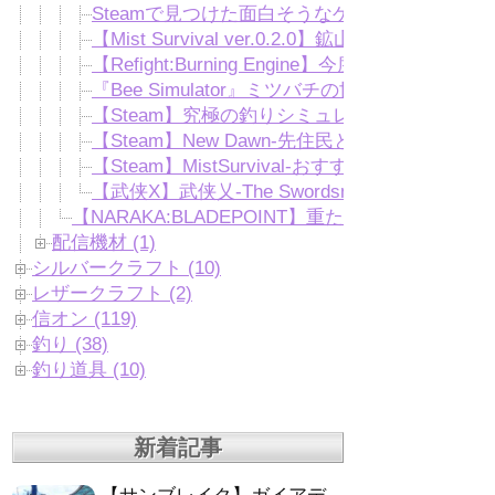
Steamで見つけた面白そうなゲーム５選【RPG
【Mist Survival ver.0.2.0】鉱山のボスが追加！
【Refight:Burning Engine】今度は戦車！？
『Bee Simulator』ミツバチの世界を体験で
【Steam】究極の釣りシミュレーション『Ultimate 
【Steam】New Dawn-先住民となり海賊
【Steam】MistSurvival-おすすめゾンビサ
【武侠X】武侠乂-The Swordsmen X-近
【NARAKA:BLADEPOINT】重たいカクつく
配信機材 (1)
シルバークラフト (10)
レザークラフト (2)
信オン (119)
釣り (38)
釣り道具 (10)
新着記事