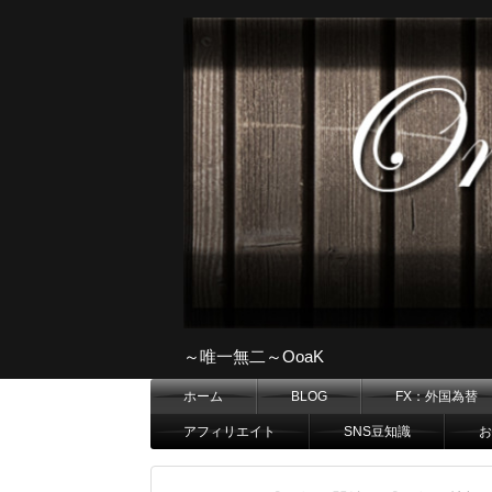
～唯一無二～OoaK
ホーム
BLOG
FX：外国為替
アフィリエイト
SNS豆知識
お