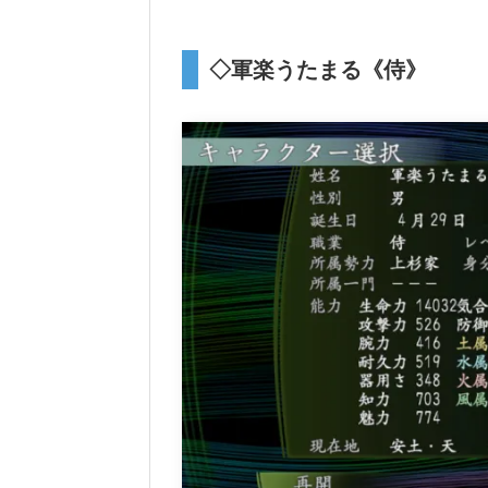
◇軍楽うたまる《侍》