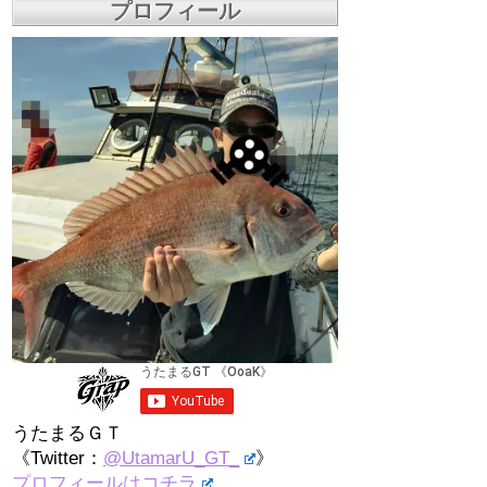
プロフィール
うたまるＧＴ
《Twitter：
@UtamarU_GT_
》
プロフィールはコチラ