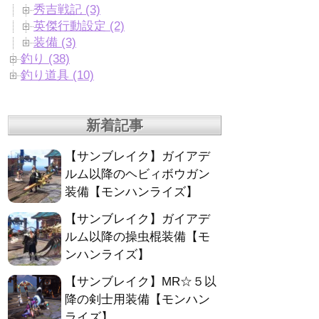
秀吉戦記 (3)
英傑行動設定 (2)
装備 (3)
釣り (38)
釣り道具 (10)
新着記事
【サンブレイク】ガイアデ
ルム以降のヘビィボウガン
装備【モンハンライズ】
【サンブレイク】ガイアデ
ルム以降の操虫棍装備【モ
ンハンライズ】
【サンブレイク】MR☆５以
降の剣士用装備【モンハン
ライズ】