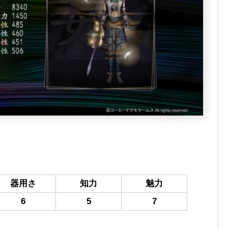
器用さ
知力
魅力
6
5
7