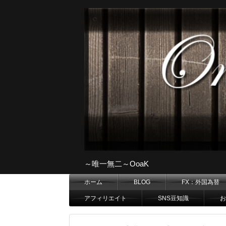
～唯一無二～OoaK
ホーム
BLOG
FX：外国為替
アフィリエイト
SNS豆知識
お