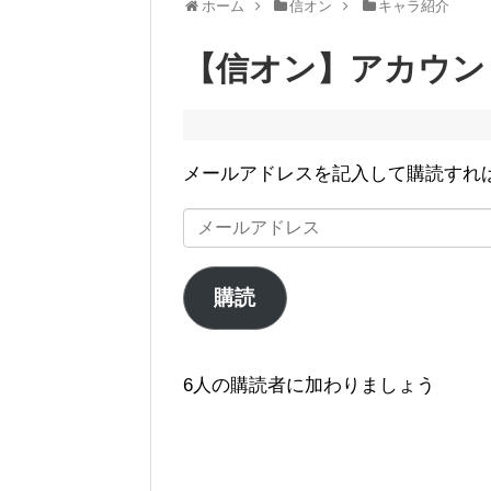
ホーム
信オン
キャラ紹介
【信オン】アカウン
メールアドレスを記入して購読すれ
メ
ー
ル
購読
ア
ド
レ
6人の購読者に加わりましょう
ス