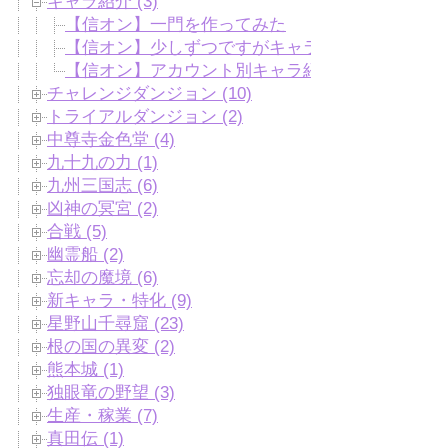
キャラ紹介 (3)
【信オン】一門を作ってみた
【信オン】少しずつですがキャラが成長しておま
【信オン】アカウント別キャラ紹介
チャレンジダンジョン (10)
トライアルダンジョン (2)
中尊寺金色堂 (4)
九十九の力 (1)
九州三国志 (6)
凶神の冥宮 (2)
合戦 (5)
幽霊船 (2)
忘却の魔境 (6)
新キャラ・特化 (9)
星野山千尋窟 (23)
根の国の異変 (2)
熊本城 (1)
独眼竜の野望 (3)
生産・稼業 (7)
真田伝 (1)