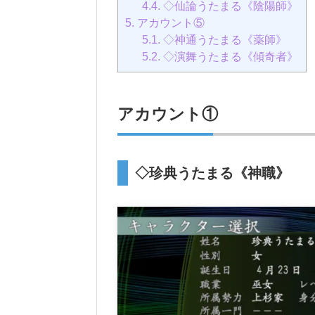
4.4.
◇仙論うたまる《陰陽師》
5.
アカウント⑤
5.1.
◇神通うたまる《薬師》
5.2.
◇演舞うたまる《傾奇者》
アカウント①
◇珍典うたまる《神職》