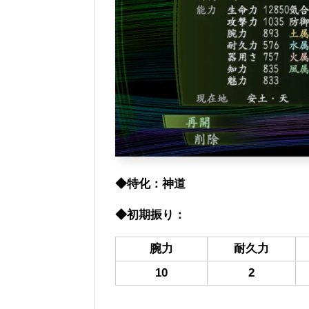
◆特化：神道
◆初期振り：
腕力
耐久力
10
2