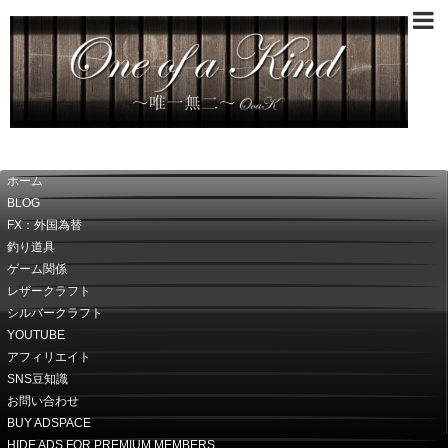
～唯一無二～OoaK
ホーム
BLOG
FX：外国為替
釣り道具
ゲーム関係
レザークラフト
シルバークラフト
YOUTUBE
アフィリエイト
SNS豆知識
お問い合わせ
BUY ADSPACE
HIDE ADS FOR PREMIUM MEMBERS