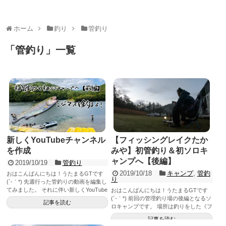
ホーム
釣り
管釣り
「
管釣り
」
一覧
新しくYouTubeチャンネル
【フィッシングレイクたか
を作成
みや】初管釣り＆初ソロキ
ャンプへ【後編】
2019/10/19
管釣り
2019/10/18
キャンプ
,
管釣
おはこんばんにちは！うたまるGTです
り
(´-｀*) 先週行った管釣りの動画を編集し
てみました。 それに伴い新しくYouTube
おはこんばんにちは！うたまるGTです
チャ...
(´-｀*) 前回の管理釣り場の後編となるソ
記事を読む
ロキャンプです。 場所は釣りをした《フ
ィ...
記事を読む