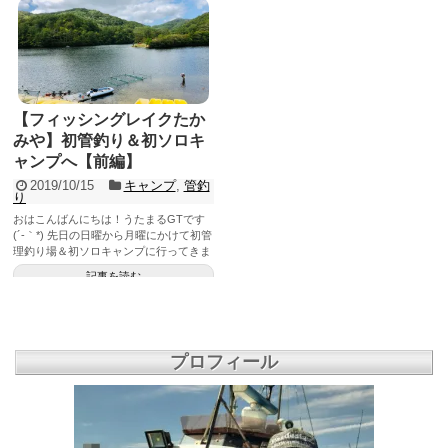
【フィッシングレイクたか
みや】初管釣り＆初ソロキ
ャンプへ【前編】
2019/10/15
キャンプ
,
管釣
り
おはこんばんにちは！うたまるGTです
(´-｀*) 先日の日曜から月曜にかけて初管
理釣り場＆初ソロキャンプに行ってきま
したἺ...
記事を読む
プロフィール